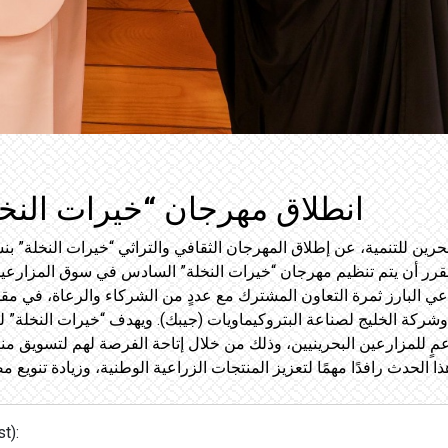
انطلاق مهرجان “خيرات النخ
حرين للتنمية، عن إطلاق المهرجان الثقافي والتراثي “خيرات النخلة” ب
اعي البارز ثمرة التعاون المشترك مع عددٍ من الشركاء والرعاة، في مق
شركة الخليج لصناعة البتروكيماويات (جيبك). ويهدف “خيرات النخلة” لت
مٍ للمزارعين البحرينيين، وذلك من خلال إتاحة الفرصة لهم لتسويق منتجا
t):