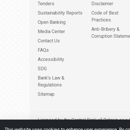
Tenders
Disclaimer
Sustainability Reports
Code of Best
Practices
Open Banking
Anti-Bribery &
Media Center
Corruption Stateme
Contact Us
FAQs
Accessibility
SDG
Bank’s Law &
Regulations
Sitemap
Licensed by the Central Bank of Bahrain as a 
This website uses cookies to enhance user experience. By con