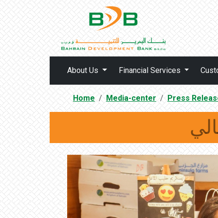
About Us
Financial Services
Cust
Home
Media-center
Press Releas