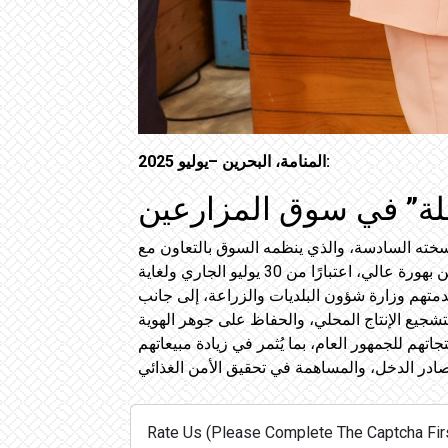
المنامة، البحرين –يوليو 2025:
لة” في سوق المزارعين
نسخته السادسة، والذي ينظمه السوق بالتعاون مع
المبادرة الوطنية لتنمية القطاع الزراعي. ومن المُقرر أن يتم تنظيم مهرجان “خيرات النخلة” السادس في سوق المزارعين بهورة عالي، اعتبارًا من 30 يوليو الجاري ولغاية
دمتهم وزارة شؤون البلديات والزراعة، إلى جانب
شجيع الإنتاج المحلي، والحفاظ على جوهر الهوية
تهم للجمهور العام، بما يُثمر في زيادة مبيعاتهم
Rate Us (Please Complete The Captcha Firs