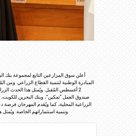
أعلن سوق المزارعين التابع لمجموعة بنك الب
2 أغسطس المُقبل. ويُمثل هذا الحدث الزر
صندوق العمل “تمكين”، وبنك البحرين للكويت، و
الزراعية المحلية، كما ويُقدم المهرجان فرصة دع
وتنمية استثماراتهم الخاصة. ويُمثل هذا الحدث رافدًا مهمًا لتعزيز المنتجات الزراعية الوطنية، وزيادة تنويع مصادر الدخل، والمساهمة في تحقيق الأمن الغذائي.