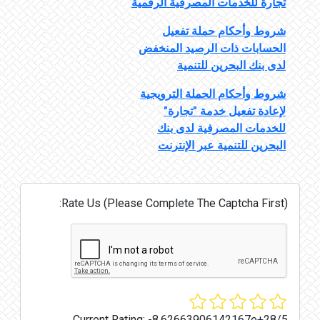
تجارة للخدمات المصرفية الرقمية
شروط وأحكام حملة تفعيل
الحسابات ذات الرصيد المنخفض
لدى بنك البحرين للتنمية
شروط وأحكام الحملة الترويجية
لإعادة تفعيل خدمة "تجارة"
للخدمات المصرفية لدى بنك
البحرين للتنمية عبر الإنترنت
Rate Us (Please Complete The Captcha First):
Current Rating:
-8.62663906142167e+28/5