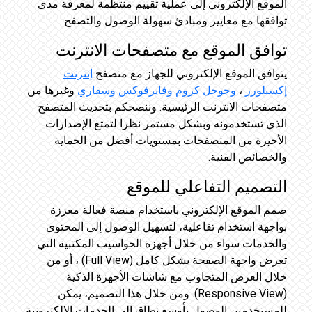
الموقع الإلكتروني إلى عملية تقييم منتظمة لمعرفة مدى
توافقها مع معايير ومبادئ سهولة الوصول والتصفح.
توافق الموقع مع متصفحات الانترنت
يتوافق الموقع الإلكتروني للجهاز مع متصفح
إنترنت
إكسبلورر
،
وجوجل كروم
وفايرفوكس
وسفاري
وغيرها من
متصفحات الانترنت الرئيسية. وننصحكم بتحديث المتصفح
الذي تستخدمونه وبشكل مستمر نظرا لتمتع الإصدارات
الأخيرة من المتصفحات بمستويات أفضل من الحماية
والخصائص الفنية.
التصميم التفاعلي للموقع
صمم الموقع الإلكتروني باستخدام منصة فعالة معززة
بواجهة استخدام تفاعلية، لتسهيل الوصول إلى المحتوى
والخدمات سواء من خلال أجهزة الحواسيب المكتبية التي
تعرض واجهة الصفحة بشكل كامل (Full View) ، أو من
خلال العرض المتجاوب مع شاشات الأجهزة الذكية
(Responsive View). ومن خلال هذا التصميم، يمكن
للمستخدمين الوصول بأوسع نطاق إلى الخدمات الإلكترونية