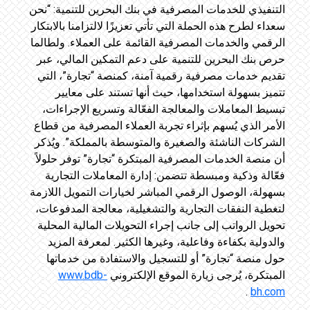
التنفيذي للخدمات المصرفية في بنك البحرين للتنمية: “نحن
سعداء لطرح هذه الحملة التي تأتي تعزيزًا لالتزامنا بالابتكار
الرقمي والخدمات المصرفية القائمة على العملاء. ولطالما
حرص بنك البحرين للتنمية على دعم التمكين المالي، عبر
تقديم خدمات مصرفية رقمية آمنة، كمنصة “تجارة”، التي
تتميز بسهولة استخدامها، حيث أنها تستند على معايير
تبسيط المعاملات والمعالجة الفعّالة وتسريع الإجراءات،
الأمر الذي يُسهم بإثراء تجربة العملاء المصرفية من قطاع
الشركات الناشئة والصغيرة والمتوسطة بالمملكة”. ويُذكر
أن منصة الخدمات المصرفية المبتكرة “تجارة” توفر حلولاً
فعّالة وذكية ومبسطة تتضمن: إدارة المعاملات التجارية
بسهولة، الوصول الرقمي المباشر لخيارات التمويل اللازمة
لتغطية النفقات التجارية والتشغيلية، معالجة المدفوعات،
تحويل الرواتب إلى جانب إجراء التحويلات المالية المحلية
والدولية بكفاءة وفاعلية، وغيرها الكثير. لمعرفة المزيد
حول منصة “تجارة” أو للتسجيل والاستفادة من خدماتها
المبتكرة، يُرجى زيارة الموقع الإلكتروني
www.bdb-
.
bh.com