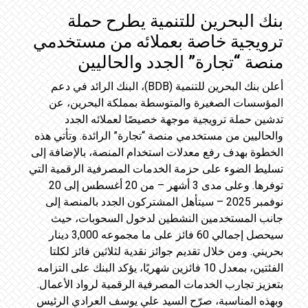
بنك البحرين للتنمية يطرح حملة
ترويجية خاصة بعملائه من مستخدمي
منصة “تجارة” الجدد والحاليين
أعلن بنك البحرين للتنمية (BDB)، البنك الرائد في دعم
المؤسسات الصغيرة والمتوسطة بمملكة البحرين، عن
تدشين حملة ترويجية موجهة خصيصًا لعملائه الجدد
والحاليين من مستخدمي منصة “تجارة” الرائدة. وتأتي هذه
الخطوة بهدف رفع معدلات استخدام المنصة، بالإضافة إلى
تسليط الضوء على حزمة الخدمات المصرفية الرقمية التي
توفرها. وعلى مدى 3 أشهر – من 20 أغسطس إلى 20
نوفمبر 2025 – سيتأهل المشتركون الجدد بالمنصة إلى
جانب المستخدمين النشطين لدخول السحوبات، حيث
سيحصل إجمالي 60 فائز على ما مجموعه 3,000 دينار
بحريني. ومن خلال تقديم جوائز نقدية لثلاثين فائز لكلتا
الفئتين، بمعدل 10 فائزين شهريًا، يؤكد البنك على التزامه
بتعزيز تجارب الخدمات المصرفية الرقمية لرواد الأعمال.
وبهذه المناسبة، صرّح السيد علي يوسف العرادي الرئيس