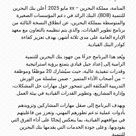
المنامة، مملكة البحرين – xx مايو 2025: أعلن بنك البحرين
للتنمية (BDB)، البنك الرائد في دعم المؤسسات الصغيرة
والمتوسطة بمملكة البحرين، عن انطلاق النسخة الثالثة من
برنامج تطوير القيادات، والذي يتم تنظيمه بالتعاون مع معهد
الإدارة العامة على مدى ثلاثة أشهر، بهدف تعزيز كفاءة
كوادر البنك القيادية.
ويُعد هذا البرنامج جزءًا من جهود بنك البحرين للتنمية
الرامية إلى إعداد جيل قيادي يتمتع برؤية استراتيجية
وقدرات تنفيذية عالية، حيث سيُشارك 20 موظفًا وموظفة
– من أصحاب الأداء المتميز - ضمن سلسلة من الورش
التدريبية المكثفة التي تتمحور حول مهارات حل المشكلات،
وإدارة المشاريع، وتطوير القدرات القيادية في بيئة العمل.
ويهدف البرنامج إلى صقل مهارات المشاركين وتزويدهم
بأدوات عملية تدعم تطورهم المهني، وتعزز من فاعليتهم
في مواقعهم القيادية، بما ينعكس إيجابًا على أداء الفرق التي
يقودونها، وعلى جودة الخدمات التي يقدمها بنك البحرين
للتنمية.