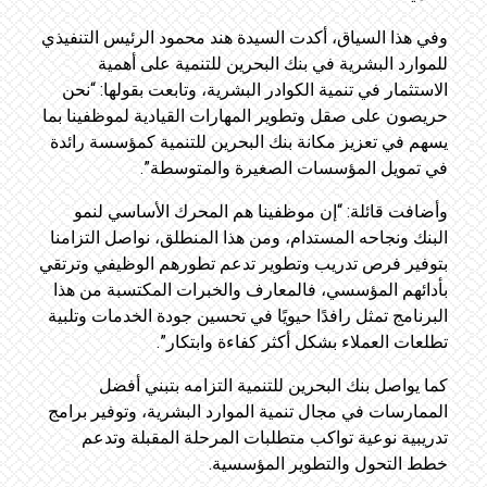
وفي هذا السياق، أكدت السيدة هند محمود الرئيس التنفيذي
للموارد البشرية في بنك البحرين للتنمية على أهمية
الاستثمار في تنمية الكوادر البشرية، وتابعت بقولها: “نحن
حريصون على صقل وتطوير المهارات القيادية لموظفينا بما
يسهم في تعزيز مكانة بنك البحرين للتنمية كمؤسسة رائدة
في تمويل المؤسسات الصغيرة والمتوسطة”.
وأضافت قائلة: “إن موظفينا هم المحرك الأساسي لنمو
البنك ونجاحه المستدام، ومن هذا المنطلق، نواصل التزامنا
بتوفير فرص تدريب وتطوير تدعم تطورهم الوظيفي وترتقي
بأدائهم المؤسسي، فالمعارف والخبرات المكتسبة من هذا
البرنامج تمثل رافدًا حيويًا في تحسين جودة الخدمات وتلبية
تطلعات العملاء بشكل أكثر كفاءة وابتكار”.
كما يواصل بنك البحرين للتنمية التزامه بتبني أفضل
الممارسات في مجال تنمية الموارد البشرية، وتوفير برامج
تدريبية نوعية تواكب متطلبات المرحلة المقبلة وتدعم
خطط التحول والتطوير المؤسسية.