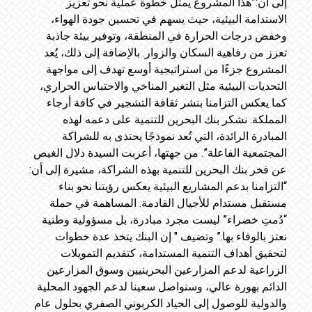
إلى أن:”هذا المشروع يمثل خطوة عملية نحو تعزيز
الاستدامة البيئية، حيث يسهم في تحسين جودة الهواء،
وخفض درجات الحرارة في المنطقة، وتوفير بيئة جاذبة
تعزز من رفاهية السكان والزوار. بالإضافة إلى ذلك، يُعد
المشروع جزءًا من استراتيجية أوسع تهدف إلى مواجهة
التحديات البيئية مثل التغير المناخي والاحتباس الحراري،
كما يعكس التزامنا بنشر ثقافة التشجير في كافة أرجاء
المملكة. نشكر بنك البحرين للتنمية على دعمه لهذه
المبادرة الرائدة، التي تُعد نموذجًا يحتذى به للشراكة
المجتمعية الفاعلة”. من جهتها، أعربت السيدة دلال الغيص
عن فخر بنك البحرين للتنمية بهذه الشراكة، مشيرة إلى أن:
“التزامنا بدعم المشاريع البيئية يعكس رؤيتنا نحو بناء
مستقبل مستدام للأجيال القادمة. المساهمة في حملة
“دُمتِ خضراء” ليست مجرد مبادرة، بل مسؤولية وطنية
نعتز بالوفاء بها.” وتضيف " إن البنك يتخذ عدة خطوات
لتحقيق أهداف التنمية المستدامة، كتقديم التمويلات
الزراعية لدعم المزارعين البحرينيين وسوق المزارعين
الدائم بهورة عالي، وسنواصل سعينا لدعم الجهود المحلية
والدولية للوصول إلى الحياد الكربوني الصفري بحلول عام