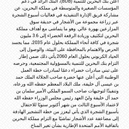
ﺃﻋﻠﻦ ﺑﻨﻚ ﺍﻟﺒﺤﺮﻳﻦ ﻟﻠﺘﻨﻤﻴﺔ (BDB)، ﺍﻟﺒﻨﻚ ﺍﻟﺮﺍﺋﺪ ﻓﻲ ﺩﻋﻢ
ﺍﻟﻤﺆﺳﺴﺎﺕ ﺍﻟﺼﻐﻴﺮﺓ ﻭﺍﻟﻤﺘﻮﺳﻄﺔ ﻓﻲ ﻣﻤﻠﻜﺔ ﺍﻟﺒﺤﺮﻳﻦ، ﻋﻦ
ﻣﺸﺎﺭﻛﺔ ﻓﺮﻳﻖ ﺍﻹﺩﺍﺭﺓ ﺍﻟﺘﻨﻔﻴﺬﻳﺔ ﻓﻲ ﻓﻌﺎﻟﻴﺎﺕ ﺃﺳﺒﻮﻉ ﺍﻟﺸﺠﺮﺓ
ﻋﺒﺮ ﺯﺭﺍﻋﺔ ﻣﺠﻤﻮﻋﺔ ﻣﻦ ﺍﻷﺷﺠﺎﺭ ﻓﻲ ﺣﺪﻳﻘﺔ ﺳﻮﻕ
ﺍﻟﻤﺰﺍﺭﻋﻴﻦ ﺑﻬﻮﺭﺓ ﻋﺎﻟﻲ. ﻭﻫﻮ ﻣﺎ ﻳﺘﻤﺎﺷﻰ ﻣﻊ ﺃﻫﺪﺍﻑ ﻣﻤﻠﻜﺔ
ﺍﻟﺒﺤﺮﻳﻦ ﻟﺘﻜﺜﻴﻒ ﻭﺯﻳﺎﺩﺓ ﺍﻟﺮﻗﻌﺔ ﺍﻟﺨﻀﺮﺍﺀ ﺇﻟﻰ 3.6 ﻣﻠﻴﻮﻥ
ﺷﺠﺮﺓ ﻓﻲ ﻛﺎﻓﺔ ﺃﻧﺤﺎﺀ ﺍﻟﻤﻤﻠﻜﺔ ﺑﺤﻠﻮﻝ ﻋﺎﻡ 2035، ﻣﻤﺎ ﻳﺠﺴﺪ
ﺍﻟﺤﺮﺹ ﻭﺍﻻﻫﺘﻤﺎﻡ ﺑﺎﻟﻤﺤﺎﻓﻈﺔ ﻋﻠﻰ ﺍﻟﺒﻴﺌﺔ، ﻭﺍﻟﻮﺻﻮﻝ ﺇﻟﻰ
ﺍﻟﺤﻴﺎﺩ ﺍﻟﻜﺮﺑﻮﻧﻲ ﺑﺤﻠﻮﻝ ﺍﻟﻌﺎﻡ 2060.ﻳﺄﺗﻲ ﺫﻟﻚ ﺿﻤﻦ ﺇﻃﺎﺭ
ﺍﻟﺘﺰﺍﻡ ﺑﻨﻚ ﺍﻟﺒﺤﺮﻳﻦ ﻟﻠﺘﻨﻤﻴﺔ ﺑﺎﻟﻤﺴﺆﻭﻟﻴﺔ ﺍﻟﻤﺠﺘﻤﻌﻴﺔ، ﻭﺣﺮﺻﻪ
ﻋﻠﻰ ﺗﺒﻨﻲ ﻣﺒﺎﺩﺭﺍﺕ ﺧﻀﺮﺍﺀ ﺩﻋﻤًﺎ ﻟﻤﺒﺎﺩﺭﺍﺕ ﺧﻄﺔ ﺍﻟﻌﻤﻞ
ﺍﻟﻮﻃﻨﻴﺔ ﺍﻟﺘﻲ ﺃﻋﻠﻦ ﻋﻨﻬﺎ ﺣﻀﺮﺓ ﺻﺎﺣﺐ ﺍﻟﺠﻼﻟﺔ ﺍﻟﻤﻠﻚ ﺣﻤﺪ
ﺑﻦ ﻋﻴﺴﻰ ﺁﻝ ﺧﻠﻴﻔﺔ، ﻣﻠﻚ ﺍﻟﺒﻼﺩ ﺍﻟﻤﻌﻈﻢ ﺣﻔﻈﻪ ﺍﻟﻠﻪ ﻭﺭﻋﺎﻩ،
ﻭﺗﻨﻔﻴﺬًﺍ ﻟﺘﻮﺟﻴﻬﺎﺕ ﺻﺎﺣﺐ ﺍﻟﺴﻤﻮ ﺍﻟﻤﻠﻜﻲ ﺍﻷﻣﻴﺮ ﺳﻠﻤﺎﻥ ﺑﻦ
ﺣﻤﺪ ﺁﻝ ﺧﻠﻴﻔﺔ ﻭﻟﻲّ ﺍﻟﻌﻬﺪ ﺭﺋﻴﺲ ﻣﺠﻠﺲ ﺍﻟﻮﺯﺭﺍﺀ ﺣﻔﻈﻪ ﺍﻟﻠﻪ
ﻻﻋﺘﻤﺎﺩ ﺍﻷﺳﺒﻮﻉ ﺍﻟﺜﺎﻟﺚ ﻣﻦ ﺷﻬﺮ ﺃﻛﺘﻮﺑﺮ ﺳﻨﻮﻳًﺎ ﻟﻼﺣﺘﻔﺎﻝ
ﺑﺄﺳﺒﻮﻉ ﺍﻟﺸﺠﺮﺓ ﺍﻟﺬﻱ ﻳﺄﺗﻲ ﻟﻴﻌﺰﺯ ﻣﻦ ﺧﻄﺔ ﺍﻟﺘﺸﺠﻴﺮ ﺍﻟﻬﺎﺩﻓﺔ
ﺇﻟﻰ ﻣﻀﺎﻋﻔﺔ ﻋﺪﺩ ﺍﻷﺷﺠﺎﺭ ﺗﻤﺎﺷﻴًﺎ ﻣﻊ ﺍﻟﺘﺰﺍﻡ ﻣﻤﻠﻜﺔ ﺍﻟﺒﺤﺮﻳﻦ
ﺑﺎﺗﻔﺎﻗﻴﺔ ﺍﻷﻣﻢ ﺍﻟﻤﺘﺤﺪﺓ ﺍﻹﻃﺎﺭﻳﺔ ﺑﺸﺄﻥ ﺗﻐﻴﺮ ﺍﻟﻤﻨﺎﺥ.