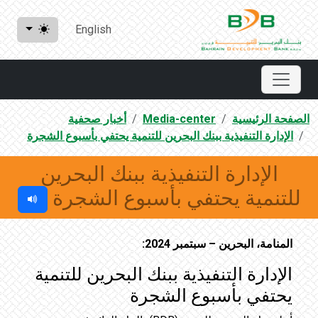
English
الصفحة الرئيسية
Media-center
أخبار صحفية
ﺍﻹﺩﺍﺭﺓ ﺍﻟﺘﻨﻔﻴﺬﻳﺔ ﺑﺒﻨﻚ ﺍﻟﺒﺤﺮﻳﻦ ﻟﻠﺘﻨﻤﻴﺔ ﻳﺤﺘﻔﻲ ﺑﺄﺳﺒﻮﻉ ﺍﻟﺸﺠﺮﺓ
ﺍﻹﺩﺍﺭﺓ ﺍﻟﺘﻨﻔﻴﺬﻳﺔ ﺑﺒﻨﻚ ﺍﻟﺒﺤﺮﻳﻦ
ﻟﻠﺘﻨﻤﻴﺔ ﻳﺤﺘﻔﻲ ﺑﺄﺳﺒﻮﻉ ﺍﻟﺸﺠﺮﺓ
المنامة، البحرين – سبتمبر 2024:
ﺍﻹﺩﺍﺭﺓ ﺍﻟﺘﻨﻔﻴﺬﻳﺔ ﺑﺒﻨﻚ ﺍﻟﺒﺤﺮﻳﻦ ﻟﻠﺘﻨﻤﻴﺔ
ﻳﺤﺘﻔﻲ ﺑﺄﺳﺒﻮﻉ ﺍﻟﺸﺠﺮﺓ