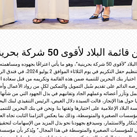
أقوى 50 شركة بحرينية للعام 2024
أعلن بنك البحرين للتنمية عن إدراجه ضمن قائمة البلاد “لأقوى 50 شركة بحرينية”، وهو م
ودعم أنشطة ريادة الأعمال بمملكة البحر
اختيار بنك البحرين للتنمية ضمن هذه القائمة وتكريمه من قبل سعادة ا
صه الدائم على تقديم سُبل التمويل والتمكين لكلٍ من رواد الأعمال
عمل وتآزر أعضائه وعملهم الجاد وتفانيهم في بذل الجهود التي من شأنه
ممتنون للغاية لمؤسسة البلاد الإعلامية على اختيارها وثقتها بنا. ونحن في بنك البحر
ؤسسات الصغيرة والمتوسطة، وذلك بما يعكس التزامنا الثابت تجاه الع
ابتكار والاستثمار، وسيدفع بجهودنا نحو بذل المزيد من الإسهامات لتحقي
ي للمؤسسات الصغيرة والمتوسطة في هذا المجال.” ويُذكر بأن مؤسسة “ال