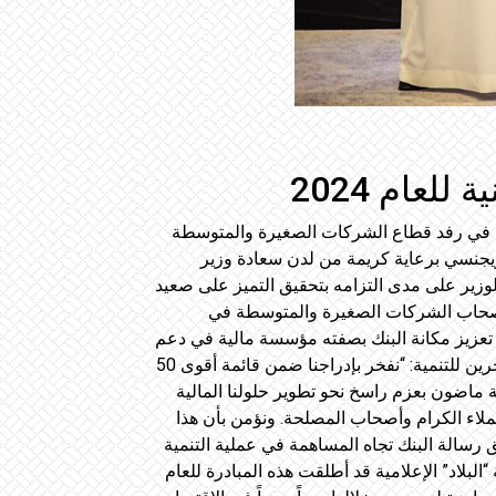
ا يأتي اعترافًا بجهوده ومساهمته في رفد قطاع الشركات الصغيرة والمتوسطة
ين. وتم تنظيم حفل التكريم في يوم الثلاثاء الموافق 2 يوليو 2024، في فندق الريجنسي برعاية كريمة من لدن سعادة وزير
لوزير على مدى التزامه بتحقيق التميز على صعيد
 وأصحاب الشركات الصغيرة والمتوسطة في
ا تعزيز مكانة البنك بصفته مؤسسة مالية في دعم
قطاع الشركات الصغيرة والمتوسطة. وفي تعليقها حول هذا الإنجاز، قالت السيدة دلال الغيص، الرئيس التنفيذي لبنك البحرين للتنمية: “نفخر بإدراجنا ضمن قائمة أقوى 50
ين للتنمية ماضون بعزم راسخ نحو تطوير حلولنا المالية
ملاء الكرام وأصحاب المصلحة. ونؤمن بأن هذا
ق رسالة البنك تجاه المساهمة في عملية التنمية
بلاد” الإعلامية قد أطلقت هذه المبادرة للعام