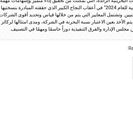
 البحرينية الرائدة، التي تمكنت من تحقيق إداء متميز وإسهامات مهمة وب
الوطني. وتأتي قائمة “البلاد لأقوى 50 شركة بحرينية للعام 2024” في أعقاب النجاح الكبير ال
ين. وتشتمل المعايير التي يتم من خلالها قياس وتحديد أقوى الشركات 
يتم الأخذ بعين الاعتبار نسبة البحرنة في الشركة، ومدى امتثالها لركائز
جلس الإدارة والفرق التنفيذية دوراً حاسمًا ومهمًا في التصنيف.
Ra