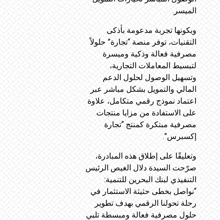
الميسر.
وبكونها تجربة مدعومة بأذكى
التقنيات، توفر منصة “تجارة” حلولاً
مصرفية فعالة وذكية وميسرة
لتبسيط المعاملات التجارية،
وتسهيل الوصول لحلول الدعم
المالي والتمويل بشكل مباشر عبر
اعتماد نموذج رقمي متكامل، علاوة
على الاستفادة من مزايا منتجات
مصرفية مبتكرة كمنتج “تجارة
إكسبرس”.
وتعليقًا على إطلاق هذه المبادرة،
صرّحت السيدة دلال الغيص الرئيس
التنفيذي لبنك البحرين للتنمية:
“نواصل بخطى حثيثة الاستثمار في
رحلة تحولنا الرقمي بهدف تطوير
حلول مصرفية فعالة ومبسطة تلبي