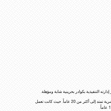
دارته التنفيذية بكوادر بحرينية شابة ومؤهلة.
ويأتي انضمام هند محمود إلى البنك وهي تحمل معها خبرة طويلة وعميقة علميّاً وعملياً في آن واحد في مجال الموارد البشرية تمتد إلى أكثر من 20 عاماً. حيث كانت تعمل