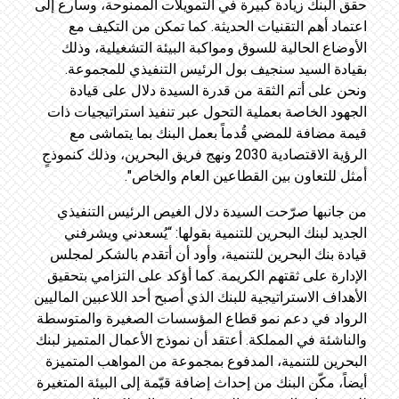
حقق البنك زيادة كبيرة في التمويلات الممنوحة، وسارع إلى
اعتماد أهم التقنيات الحديثة. كما تمكن من التكيف مع
الأوضاع الحالية للسوق ومواكبة البيئة التشغيلية، وذلك
بقيادة السيد سنجيف بول الرئيس التنفيذي للمجموعة.
ونحن على أتم الثقة من قدرة السيدة دلال على قيادة
الجهود الخاصة بعملية التحول عبر تنفيذ استراتيجيات ذات
قيمة مضافة للمضي قُدماً بعمل البنك بما يتماشى مع
الرؤية الاقتصادية 2030 ونهج فريق البحرين، وذلك كنموذجٍ
أمثل للتعاون بين القطاعين العام والخاص".
من جانبها صرّحت السيدة دلال الغيص الرئيس التنفيذي
الجديد لبنك البحرين للتنمية بقولها: “يُسعدني ويشرفني
قيادة بنك البحرين للتنمية، وأود أن أتقدم بالشكر لمجلس
الإدارة على ثقتهم الكريمة. كما أؤكد على التزامي بتحقيق
الأهداف الاستراتيجية للبنك الذي أصبح أحد اللاعبين الماليين
الرواد في دعم نمو قطاع المؤسسات الصغيرة والمتوسطة
والناشئة في المملكة. أعتقد أن نموذج الأعمال المتميز لبنك
البحرين للتنمية، المدفوع بمجموعة من المواهب المتميزة
أيضاً، مكّن البنك من إحداث إضافة قيّمة إلى البيئة المتغيرة