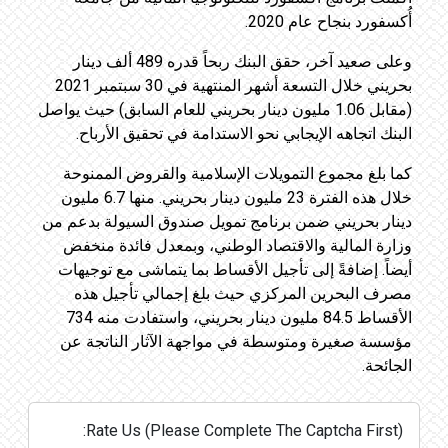
أُكسفورد بنجاح عام 2020.
وعلى صعيد آخر، حقق البنك ربحاً قدره 489 ألف دينار
بحريني خلال التسعة أشهر المنتهية في 30 سبتمبر 2021
(مقابل 1.06 مليون دينار بحريني للعام السابق) حيث يواصل
البنك اتجاهه الإيجابي نحو الاستدامة في تحقيق الأرباح.
كما بلغ مجموع التمويلات الإسلامية والقروض الممنوحة
خلال هذه الفترة 23 مليون دينار بحريني. منها 6.7 مليون
دينار بحريني ضمن برنامج تمويل صندوق السيولة بدعم من
وزارة المالية والاقتصاد الوطني، وبمعدل فائدة منخفض
أيضاً. إضافةً إلى تأجيل الأقساط بما يتماشى مع توجيهات
مصرف البحرين المركزي حيث بلغ إجمالي تأجيل هذه
الأقساط 84.5 مليون دينار بحريني، واستفادت منه 734
مؤسسة صغيرة ومتوسطة في مواجهة الآثار الناتجة عن
الجائحة.
Rate Us (Please Complete The Captcha First):