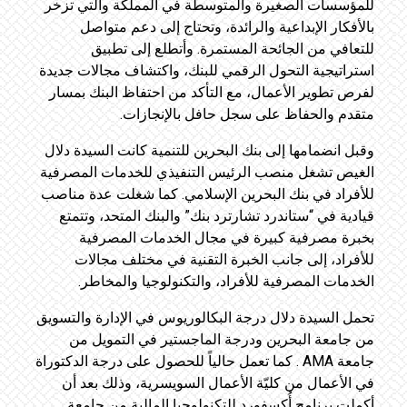
للمؤسسات الصغيرة والمتوسطة في المملكة والتي تزخر
بالأفكار الإبداعية والرائدة، وتحتاج إلى دعم متواصل
للتعافي من الجائحة المستمرة. وأتطلع إلى تطبيق
استراتيجية التحول الرقمي للبنك، واكتشاف مجالات جديدة
لفرص تطوير الأعمال، مع التأكد من احتفاظ البنك بمسار
متقدم والحفاظ على سجل حافل بالإنجازات.
وقبل انضمامها إلى بنك البحرين للتنمية كانت السيدة دلال
الغيص تشغل منصب الرئيس التنفيذي للخدمات المصرفية
للأفراد في بنك البحرين الإسلامي. كما شغلت عدة مناصب
قيادية في “ستاندرد تشارترد بنك” والبنك المتحد، وتتمتع
بخبرة مصرفية كبيرة في مجال الخدمات المصرفية
للأفراد، إلى جانب الخبرة التقنية في مختلف مجالات
الخدمات المصرفية للأفراد، والتكنولوجيا والمخاطر.
تحمل السيدة دلال درجة البكالوريوس في الإدارة والتسويق
من جامعة البحرين ودرجة الماجستير في التمويل من
جامعة AMA . كما تعمل حالياً للحصول على درجة الدكتوراة
في الأعمال من كليّة الأعمال السويسرية، وذلك بعد أن
أكملت برنامج أُكسفورد للتكنولوجيا المالية من جامعة