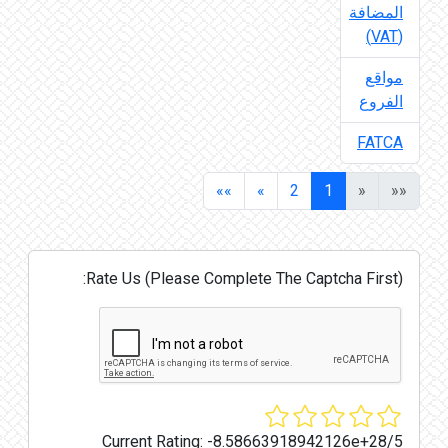
المضافة
(VAT)
مواقع
الفروع
FATCA
»»
»
2
1
«
««
Rate Us (Please Complete The Captcha First):
Current Rating:
-8.58663918942126e+28/5